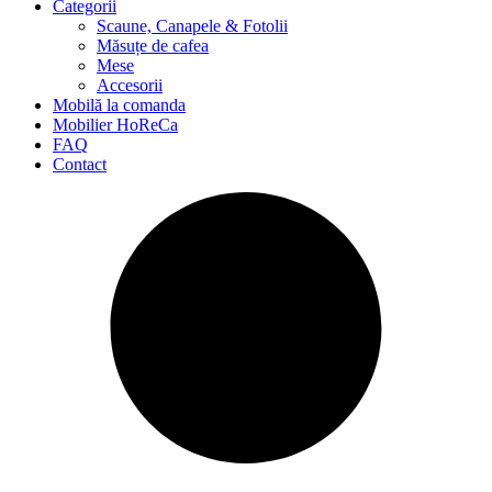
Categorii
Scaune, Canapele & Fotolii
Măsuțe de cafea
Mese
Accesorii
Mobilă la comanda
Mobilier HoReCa
FAQ
Contact