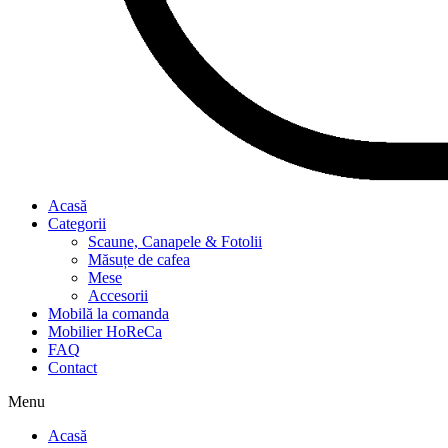
Acasă
Categorii
Scaune, Canapele & Fotolii
Măsuțe de cafea
Mese
Accesorii
Mobilă la comanda
Mobilier HoReCa
FAQ
Contact
Menu
Acasă