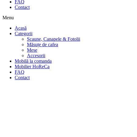
FAQ
Contact
Menu
Acasă
Categorii
Scaune, Canapele & Fotolii
Măsuțe de cafea
Mese
Accesorii
Mobilă la comanda
Mobilier HoReCa
FAQ
Contact