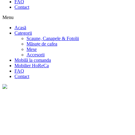
FAQ
Contact
Menu
Acasă
Categorii
Scaune, Canapele & Fotolii
Măsuțe de cafea
Mese
Accesorii
Mobilă la comanda
Mobilier HoReCa
FAQ
Contact