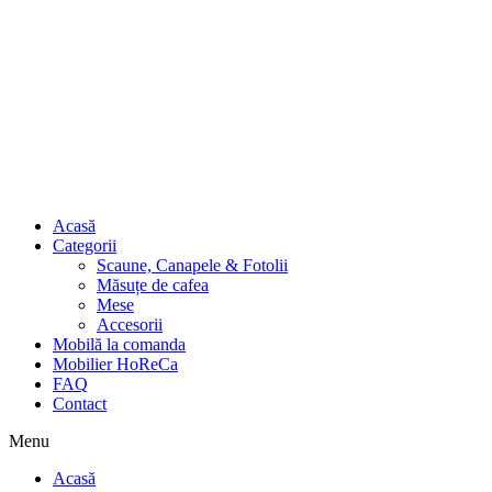
Acasă
Categorii
Scaune, Canapele & Fotolii
Măsuțe de cafea
Mese
Accesorii
Mobilă la comanda
Mobilier HoReCa
FAQ
Contact
Menu
Acasă