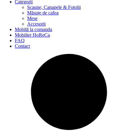
Categorii
Scaune, Canapele & Fotolii
Măsuțe de cafea
Mese
Accesorii
Mobilă la comanda
Mobilier HoReCa
FAQ
Contact