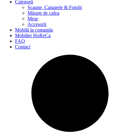
Categorii
Scaune, Canapele & Fotolii
Măsuțe de cafea
Mese
Accesorii
Mobilă la comanda
Mobilier HoReCa
FAQ
Contact