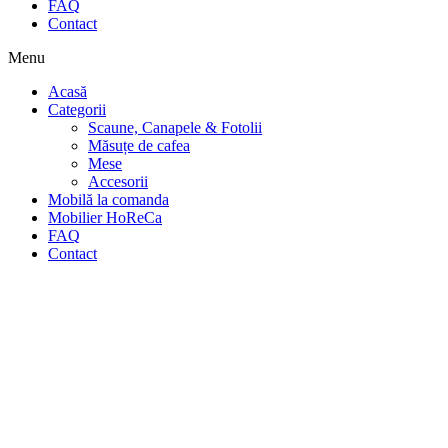
FAQ
Contact
Menu
Acasă
Categorii
Scaune, Canapele & Fotolii
Măsuțe de cafea
Mese
Accesorii
Mobilă la comanda
Mobilier HoReCa
FAQ
Contact