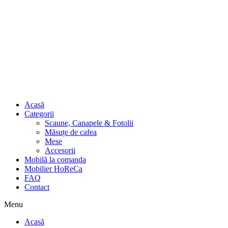
Acasă
Categorii
Scaune, Canapele & Fotolii
Măsuțe de cafea
Mese
Accesorii
Mobilă la comanda
Mobilier HoReCa
FAQ
Contact
Menu
Acasă