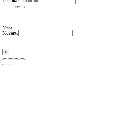
Localitate
Mesaj
Message
Trimite
×