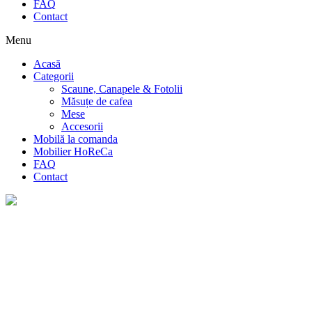
FAQ
Contact
Menu
Acasă
Categorii
Scaune, Canapele & Fotolii
Măsuțe de cafea
Mese
Accesorii
Mobilă la comanda
Mobilier HoReCa
FAQ
Contact