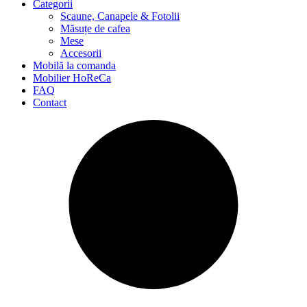
Categorii
Scaune, Canapele & Fotolii
Măsuțe de cafea
Mese
Accesorii
Mobilă la comanda
Mobilier HoReCa
FAQ
Contact