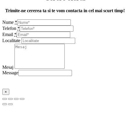
Trimite-ne cererea ta si te vom contacta in cel mai scurt timp!
Nume
*
Telefon
*
Email
*
Localitate
Mesaj
Message
Trimite
×