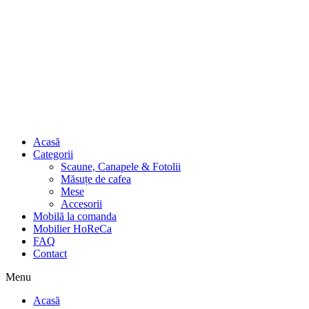
Acasă
Categorii
Scaune, Canapele & Fotolii
Măsuțe de cafea
Mese
Accesorii
Mobilă la comanda
Mobilier HoReCa
FAQ
Contact
Menu
Acasă