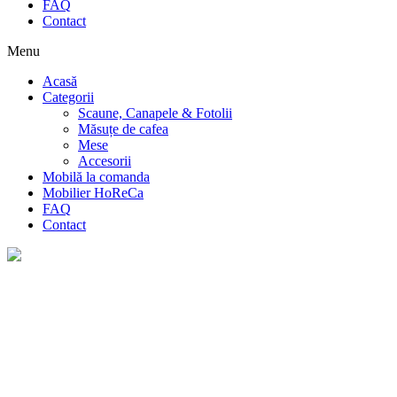
FAQ
Contact
Menu
Acasă
Categorii
Scaune, Canapele & Fotolii
Măsuțe de cafea
Mese
Accesorii
Mobilă la comanda
Mobilier HoReCa
FAQ
Contact