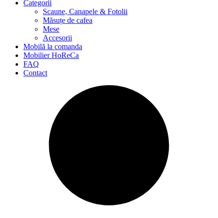
Categorii
Scaune, Canapele & Fotolii
Măsuțe de cafea
Mese
Accesorii
Mobilă la comanda
Mobilier HoReCa
FAQ
Contact