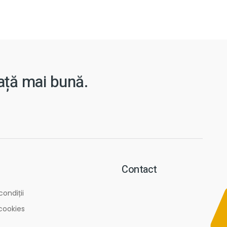
iață mai bună.
Contact
condiții
 cookies