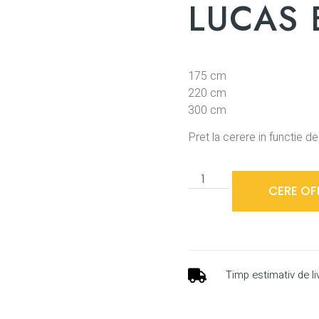
LUCAS
175 cm
220 cm
300 cm
Pret la cerere in functie 
CERE OF
Timp estimativ de li