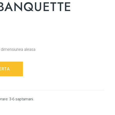
 BANQUETTE
de dimensiunea aleasa
ERTA
vrare: 3-6 saptamani.