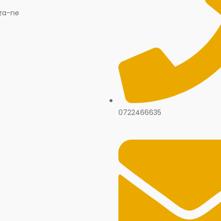
za-ne
0722466635