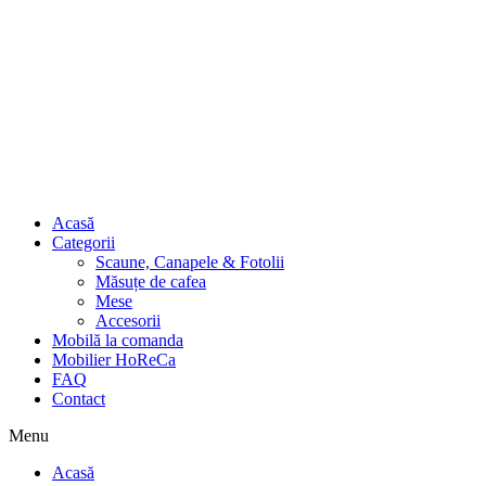
Acasă
Categorii
Scaune, Canapele & Fotolii
Măsuțe de cafea
Mese
Accesorii
Mobilă la comanda
Mobilier HoReCa
FAQ
Contact
Menu
Acasă