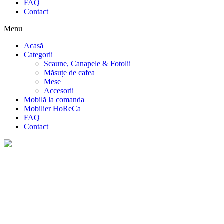
FAQ
Contact
Menu
Acasă
Categorii
Scaune, Canapele & Fotolii
Măsuțe de cafea
Mese
Accesorii
Mobilă la comanda
Mobilier HoReCa
FAQ
Contact