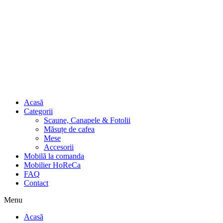
Acasă
Categorii
Scaune, Canapele & Fotolii
Măsuțe de cafea
Mese
Accesorii
Mobilă la comanda
Mobilier HoReCa
FAQ
Contact
Menu
Acasă