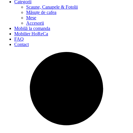
Categorii
Scaune, Canapele & Fotolii
Măsuțe de cafea
Mese
Accesorii
Mobilă la comanda
Mobilier HoReCa
FAQ
Contact