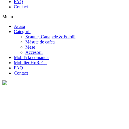
FAQ
Contact
Menu
Acasă
Categorii
Scaune, Canapele & Fotolii
Măsuțe de cafea
Mese
Accesorii
Mobilă la comanda
Mobilier HoReCa
FAQ
Contact